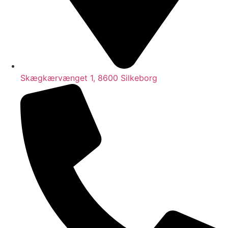
Skægkærvænget 1, 8600 Silkeborg