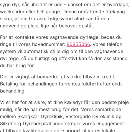
syge dyr, når uheldet er ude – uanset om det er hverdage,
weekender eller helligdage. Denne omfattende dækning
sikrer, at din trofaste følgesvend altid kan få den
nødvendige pleje, lige når behovet opstår.
For at kontakte vores vagthavende dyrlæge, bedes du
ringe til vores hovednummer:
86855066
. Vores telefon
system vil automatisk stille dig om til den vagthavende
dyrlæge, så du hurtigt og effektivt kan få den assistance,
du har brug for.
Det er vigtigt at bemærke, at vi ikke tilbyder kredit.
Betaling for behandlingen forventes fuldført efter endt
behandling.
Vi er her for at sikre, at dine kæledyr får den bedste pleje
mulig, når de har mest brug for det. Vores samarbejde
mellem Skægkær Dyreklinik, Vestergade Dyreklinik og
Silkeborg Dyrehospital understreger vores engagement i
at tilbyde kvalitetspleje og -support til vores lokale