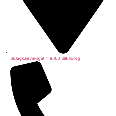
Skægkærvænget 1, 8600 Silkeborg