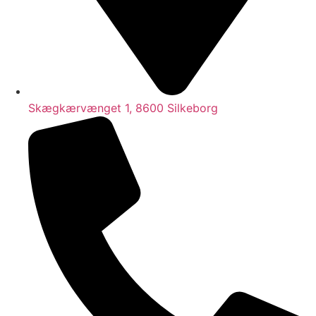
Skægkærvænget 1, 8600 Silkeborg